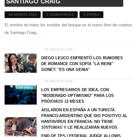
SANTIAGO CRAIG
06 AGOSTO 2026
0 COMENTARIOS
0 VISITAS
El nombre de todos los sonidos del bosque es el nuevo libro de cuentos
de Santiago Craig....
06 AGOSTO 2026
DIEGO LEUCO ENFRENTÓ LOS RUMORES
DE ROMANCE CON SOFÍA "LA REINI"
GONET: "ES UNA GENIA"
06 AGOSTO 2026
LOS EMPRESARIOS DE IDEA, CON
"MODERADO OPTIMISMO" PARA LOS
PRÓXIMOS 12 MESES
06 AGOSTO 2026
AISLARON EN ESPAÑA A UN TURISTA
FRANCO-ARGENTINO QUE DIO POSITIVO AL
HANTAVIRUS EN FRANCIA: NO TIENE
SÍNTOMAS Y LE REALIZARÁN NUEVOS
06 AGOSTO 2026
EXÁMENES
END OF TPS | FEDERAL JUDGE ALLOWS