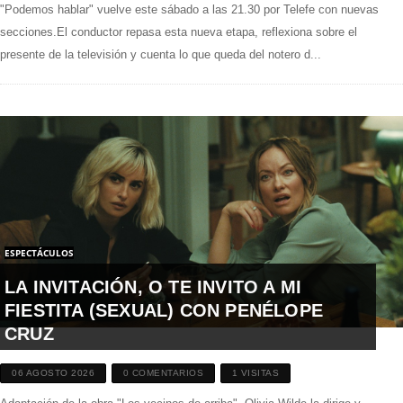
"Podemos hablar" vuelve este sábado a las 21.30 por Telefe con nuevas
secciones.El conductor repasa esta nueva etapa, reflexiona sobre el
presente de la televisión y cuenta lo que queda del notero d...
ESPECTÁCULOS
LA INVITACIÓN, O TE INVITO A MI
FIESTITA (SEXUAL) CON PENÉLOPE
CRUZ
06 AGOSTO 2026
0 COMENTARIOS
1 VISITAS