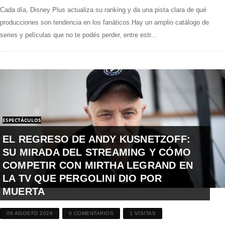
Cada día, Disney Plus actualiza su ranking y da una pista clara de qué
producciones son tendencia en los fanáticos.Hay un amplio catálogo de
series y películas que no te podés perder, entre estr...
ESPECTÁCULOS
EL REGRESO DE ANDY KUSNETZOFF:
SU MIRADA DEL STREAMING Y CÓMO
COMPETIR CON MIRTHA LEGRAND EN
LA TV QUE PERGOLINI DIO POR
MUERTA
06 AGOSTO 2026
0 COMENTARIOS
1 VISITAS