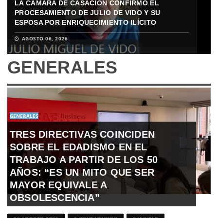
AAPRESID 2026: CÓMO ES EL FINANCIAMIENTO
LA CÁMARA DE CASACIÓN CONFIRMÓ EL
AAPRESID 2026: CÓMO ES EL FINANCIAMIENTO
LA CÁMARA DE CASACIÓN CONFIRMÓ EL
PARA LA COSECHA CON TASAS DESDE 0% EN
PROCESAMIENTO DE JULIO DE VIDO Y SU
PARA LA COSECHA CON TASAS DESDE 0% EN
PROCESAMIENTO DE JULIO DE VIDO Y SU
PESOS Y DÓLARES
ESPOSA POR ENRIQUECIMIENTO ILÍCITO
PESOS Y DÓLARES
ESPOSA POR ENRIQUECIMIENTO ILÍCITO
AGOSTO 06, 2026
AGOSTO 06, 2026
AGOSTO 06, 2026
AGOSTO 06, 2026
GENERALES
GENERALES
TRES DIRECTIVAS COINCIDEN
SOBRE EL EDADISMO EN EL
TRABAJO A PARTIR DE LOS 50
AÑOS: “ES UN MITO QUE SER
MAYOR EQUIVALE A
OBSOLESCENCIA”