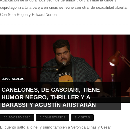
Adaptación de la obra "Los vecinos de arriba", Olivia Wilde la dirige y
coprotagoniza.Una pareja en crisis se reúne con otra, de sexualidad abierta.
Con Seth Rogen y Edward Norton....
ESPECTÁCULOS
CANELONES, DE CASCIARI, TIENE
HUMOR NEGRO, THRILLER Y A
BARASSI Y AGUSTÍN ARISTARÁN
06 AGOSTO 2026
0 COMENTARIOS
1 VISITAS
El cuento saltó al cine, y sumó también a Verónica Llinás y César