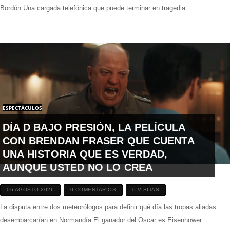
Bordón.Una cargada telefónica que puede terminar en tragedia....
ESPECTÁCULOS
DÍA D BAJO PRESIÓN, LA PELÍCULA
CON BRENDAN FRASER QUE CUENTA
UNA HISTORIA QUE ES VERDAD,
AUNQUE USTED NO LO CREA
06 AGOSTO 2026
0 COMENTARIOS
0 VISITAS
La disputa entre dos meteorólogos para definir qué día las tropas aliadas
desembarcarían en Normandía.El ganador del Oscar es Eisenhower....